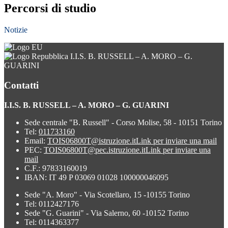
Percorsi di studio
Notizie
I.I.S. B. RUSSELL – A. MORO – G.
GUARINI
Contatti
I.I.S. B. RUSSELL – A. MORO – G. GUARINI
Sede centrale "B. Russell" - Corso Molise, 58 - 10151 Torino
Tel:
011733160
Email:
TOIS06800T@istruzione.it
Link per inviare una mail
PEC:
TOIS06800T@pec.istruzione.it
Link per inviare una
mail
C.F.: 97833160019
IBAN: IT 49 P 03069 01028 100000046095
Sede "A. Moro" - Via Scotellaro, 15 -10155 Torino
Tel: 0112427176
Sede "G. Guarini" - Via Salerno, 60 -10152 Torino
Tel: 0114363377