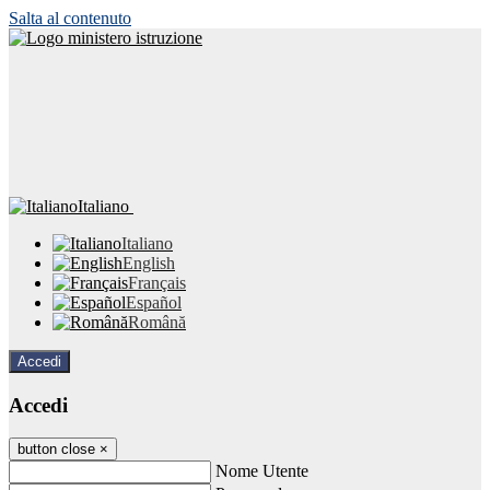
Salta al contenuto
Italiano
Italiano
English
Français
Español
Română
Accedi
Accedi
button close
×
Nome Utente