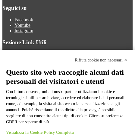
Seguici su
Facebook
Youtube
Instagram
Sezione Link Utili
Cookie policy
Note legali
Rifiuta cookie non necessari ✕
Informativa Privacy
Ufficio Relazioni con il Pubblico
Questo sito web raccoglie alcuni dati
Dichiarazione di accessibilità
personali dei visitatori e utenti
Obiettivi di accessibilità
Whistleblowing
Gestione consensi cookie
Con il tuo consenso, noi e i nostri partner utilizziamo i cookie e
Amministrazione trasparente
tecnologie simili per archiviare, accedere ed elaborare i dati personali
come, ad esempio, la visita al sito web o la personalizzazione degli
Pagina visualizzata
1272
volte
annunci. Poiché rispettiamo il tuo diritto alla privacy, è possibile
scegliere di non consentire alcuni tipi di cookie. Clicca su preferenze
Sezione Copyright
GDPR per saperne di più.
Visualizza la Cookie Policy Completa