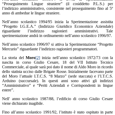
“Proseguimento Lingue straniere” (il cosiddetto P.L.S.) per
l’indirizzo amministrativo, consistente nel proseguimento fino al 5º
anno di ambedue le lingue straniere.
Nell’anno scolastico 1994/95 inizia la Sperimentazione assistita
“Progetto I.G.E.A.” (Indirizzo Giuridico Economico Aziendale)
riguardante l’indirizzo ragionieri amministrativi. Tale
sperimentazione andrà in ordinamento nell’anno scolastico 1996/97.
Nell’anno scolastico 1996/97 si attiva la Sperimentazione “Progetto
Mercurio” riguardante l’indirizzo ragionieri programmatori.
La storia del
Moro
[2]
inizia nell’anno scolastico 1972/73 con la
nascita in corso Giulio Cesare, 18 del VII Istituto Tecnico
Commerciale, al quale sarà poi dato il nome di Aldo Moro in ricordo
dello statista ucciso dalle Brigate Rosse. Inizialmente facevano parte
del Moro l’attuale I.T.C.S. “8 Marzo” (sede staccata) e l’I.T.C.S.
Arduino (succursale). In questi anni sono attivi gli indirizzi
“Amministrativo” e “Periti Aziendali e Corrispondenti in lingue
estere”.
Nell' anno scolastico 1987/88, l’edificio di corso Giulio Cesare
viene dichiarato inagibile.
Fino all’anno scolastico 1991/92, l’istituto è stato ospitato in parte