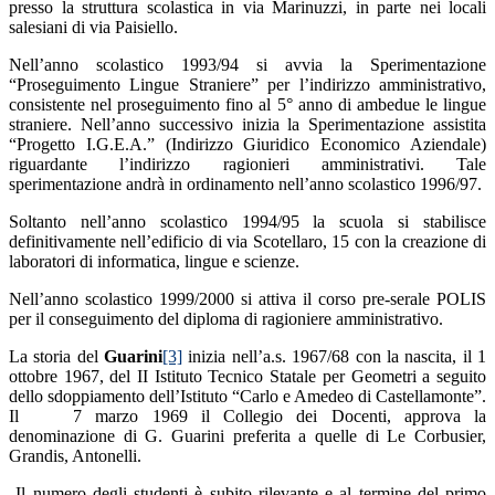
presso la struttura scolastica in via Marinuzzi, in parte nei locali
salesiani di via Paisiello.
Nell’anno scolastico 1993/94 si avvia la Sperimentazione
“Proseguimento Lingue Straniere” per l’indirizzo amministrativo,
consistente nel proseguimento fino al 5° anno di ambedue le lingue
straniere. Nell’anno successivo inizia la Sperimentazione assistita
“Progetto I.G.E.A.” (Indirizzo Giuridico Economico Aziendale)
riguardante l’indirizzo ragionieri amministrativi. Tale
sperimentazione andrà in ordinamento nell’anno scolastico 1996/97.
Soltanto nell’anno scolastico 1994/95 la scuola si stabilisce
definitivamente nell’edificio di via Scotellaro, 15 con la creazione di
laboratori di informatica, lingue e scienze.
Nell’anno scolastico 1999/2000 si attiva il corso pre-serale POLIS
per il conseguimento del diploma di ragioniere amministrativo.
La storia del
Guarini
[3]
inizia nell’a.s. 1967/68 con la nascita, il 1
ottobre 1967, del II Istituto Tecnico Statale per Geometri a seguito
dello sdoppiamento dell’Istituto “Carlo e Amedeo di Castellamonte”.
Il 7 marzo 1969 il Collegio dei Docenti, approva la
denominazione di G. Guarini preferita a quelle di Le Corbusier,
Grandis, Antonelli.
Il numero degli studenti è subito rilevante e al termine del primo