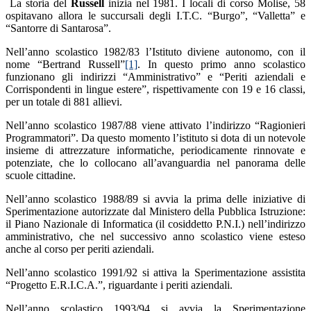
La storia del
Russell
inizia nel 1981. I locali di corso Molise, 58
ospitavano allora le succursali degli I.T.C. “Burgo”, “Valletta” e
“Santorre di Santarosa”.
Nell’anno scolastico 1982/83 l’Istituto diviene autonomo, con il
nome “Bertrand Russell”
[1]
. In questo primo anno scolastico
funzionano gli indirizzi “Amministrativo” e “Periti aziendali e
Corrispondenti in lingue estere”, rispettivamente con 19 e 16 classi,
per un totale di 881 allievi.
Nell’anno scolastico 1987/88 viene attivato l’indirizzo “Ragionieri
Programmatori”. Da questo momento l’istituto si dota di un notevole
insieme di attrezzature informatiche, periodicamente rinnovate e
potenziate, che lo collocano all’avanguardia nel panorama delle
scuole cittadine.
Nell’anno scolastico 1988/89 si avvia la prima delle iniziative di
Sperimentazione autorizzate dal Ministero della Pubblica Istruzione:
il Piano Nazionale di Informatica (il cosiddetto P.N.I.) nell’indirizzo
amministrativo, che nel successivo anno scolastico viene esteso
anche al corso per periti aziendali.
Nell’anno scolastico 1991/92 si attiva la Sperimentazione assistita
“Progetto E.R.I.C.A.”, riguardante i periti aziendali.
Nell’anno scolastico 1993/94 si avvia la Sperimentazione