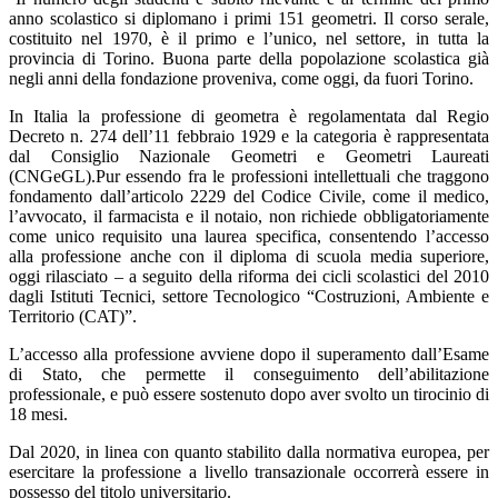
anno scolastico si diplomano i primi 151 geometri. Il corso serale,
costituito nel 1970, è il primo e l’unico, nel settore, in tutta la
provincia di Torino. Buona parte della popolazione scolastica già
negli anni della fondazione proveniva, come oggi, da fuori Torino.
In Italia la professione di geometra è regolamentata dal Regio
Decreto n. 274 dell’11 febbraio 1929 e la categoria è rappresentata
dal Consiglio Nazionale Geometri e Geometri Laureati
(CNGeGL).Pur essendo fra le professioni intellettuali che traggono
fondamento dall’articolo 2229 del Codice Civile, come il medico,
l’avvocato, il farmacista e il notaio, non richiede obbligatoriamente
come unico requisito una laurea specifica, consentendo l’accesso
alla professione anche con il diploma di scuola media superiore,
oggi rilasciato – a seguito della riforma dei cicli scolastici del 2010
dagli Istituti Tecnici, settore Tecnologico “Costruzioni, Ambiente e
Territorio (CAT)”.
L’accesso alla professione avviene dopo il superamento dall’Esame
di Stato, che permette il conseguimento dell’abilitazione
professionale, e può essere sostenuto dopo aver svolto un tirocinio di
18 mesi.
Dal 2020, in linea con quanto stabilito dalla normativa europea, per
esercitare la professione a livello transazionale occorrerà essere in
possesso del titolo universitario.