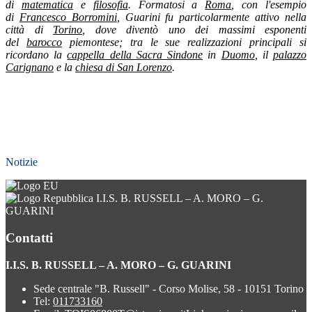
di
matematica
e
filosofia
.
Formatosi a
Roma
, con l'esempio
di
Francesco Borromini
, Guarini fu particolarmente attivo nella
città di
Torino
, dove diventò uno dei massimi esponenti
del
barocco
piemontese; tra le sue realizzazioni principali si
ricordano la
cappella della Sacra Sindone
in
Duomo
, il
palazzo
Carignano
e la
chiesa di San Lorenzo
.
Notizie
I.I.S. B. RUSSELL – A. MORO – G.
GUARINI
Contatti
I.I.S. B. RUSSELL – A. MORO – G. GUARINI
Sede centrale "B. Russell" - Corso Molise, 58 - 10151 Torino
Tel:
011733160