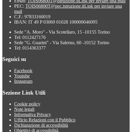
Email:
TOIS06800T@istruzione.it
Link per inviare una mail
PEC:
TOIS06800T@pec.istruzione.it
Link per inviare una
mail
C.F.: 97833160019
IBAN: IT 49 P 03069 01028 100000046095
Sede "A. Moro" - Via Scotellaro, 15 -10155 Torino
Tel: 0112427176
Sede "G. Guarini" - Via Salerno, 60 -10152 Torino
Tel: 0114363377
Seguici su
Facebook
Youtube
Instagram
Sezione Link Utili
Cookie policy
Note legali
Informativa Privacy
Ufficio Relazioni con il Pubblico
Dichiarazione di accessibilità
Obiettivi di accessibilità