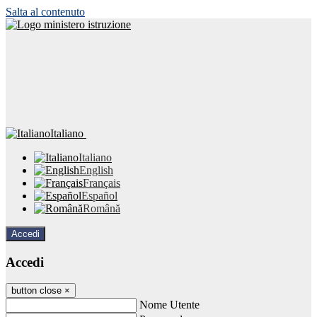
Salta al contenuto
Italiano
Italiano
English
Français
Español
Română
Accedi
Accedi
button close
×
Nome Utente