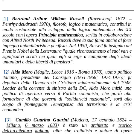
_______________________________________________________
[1]
Bertrand Arthur William Russell
(Ravenscroft 1872 –
Penrhyndeudraeth 1970), filosofo, logico e matematico, contribuì in
modo sostanziale allo sviluppo della logica matematica del XX
secolo con l'opera
Principia mathematica
, scritta in collaborazione
con Alfred North Whitehead. Russell deve la sua fama anche al forte
impegno antimilitarista e pacifista.
Nel 1950, Russell fu insignito del
Premio Nobel della Letteratura "quale riconoscimento ai suoi vari e
significativi scritti nei quali egli si erge a campione degli ideali
umanitari e della libertà di pensiero”.
[2]
Aldo Moro
(Maglie, Lecce 1916 - Roma 1978), uomo politico
italiano, presidente del Consiglio (1963-1968; 1974-1976); fu
deputato della Democrazia Cristiana ininterrottamente dal 1948.
Leader della corrente di sinistra della DC, Aldo Moro iniziò una
politica di apertura verso il Partito comunista, che portò alla
formazione di due governi di "solidarietà nazionale", sorti allo
scopo di fronteggiare l'emergenza del terrorismo e la crisi
economica.
[3]
Camillo
Guarino Guarini
(
Modena
,
17 gennaio
1624
–
Milano
,
6 marzo
1683
) è stato un
architetto
e
teorico
dell'architettura
italiano
, oltre che trattatista e autore di opere