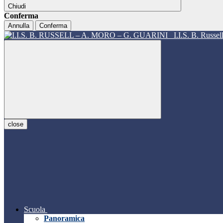
Chiudi
Conferma
Annulla
Conferma
I.I.S. B. Russe
close
Scuola
Panoramica