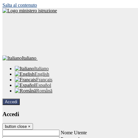
Salta al contenuto
Italiano
Italiano
English
Français
Español
Română
Accedi
Accedi
button close
×
Nome Utente