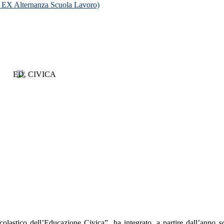
o ( EX Alternanza Scuola Lavoro)
lastico dell’Educazione Civica”, ha integrato, a partire dall’anno 