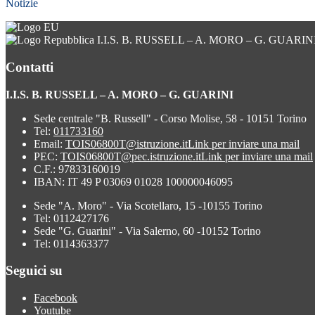
Notizie
I.I.S. B. RUSSELL – A. MORO – G. GUARIN
Contatti
I.I.S. B. RUSSELL – A. MORO – G. GUARINI
Sede centrale "B. Russell" - Corso Molise, 58 - 10151 Torino
Tel:
011733160
Email:
TOIS06800T@istruzione.it
Link per inviare una mail
PEC:
TOIS06800T@pec.istruzione.it
Link per inviare una mail
C.F.: 97833160019
IBAN: IT 49 P 03069 01028 100000046095
Sede "A. Moro" - Via Scotellaro, 15 -10155 Torino
Tel: 0112427176
Sede "G. Guarini" - Via Salerno, 60 -10152 Torino
Tel: 0114363377
Seguici su
Facebook
Youtube