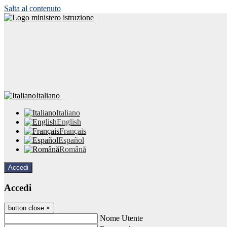
Salta al contenuto
Italiano
Italiano
English
Français
Español
Română
Accedi
Accedi
button close
×
Nome Utente