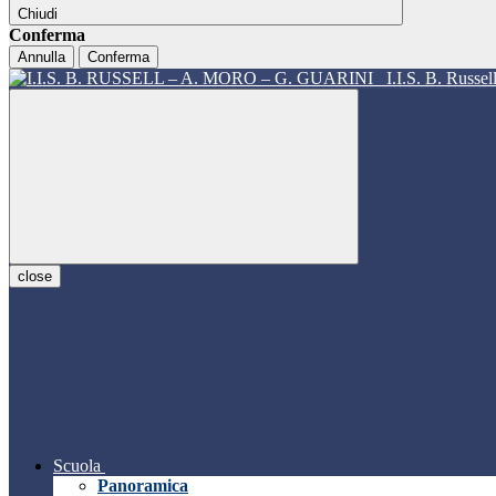
Chiudi
Conferma
Annulla
Conferma
I.I.S. B. Russe
close
Scuola
Panoramica