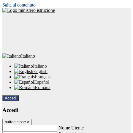
Salta al contenuto
Italiano
Italiano
English
Français
Español
Română
Accedi
Accedi
button close
×
Nome Utente