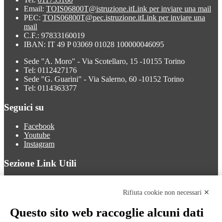
Email:
TOIS06800T@istruzione.it
Link per inviare una mail
PEC:
TOIS06800T@pec.istruzione.it
Link per inviare una
mail
C.F.: 97833160019
IBAN: IT 49 P 03069 01028 100000046095
Sede "A. Moro" - Via Scotellaro, 15 -10155 Torino
Tel: 0112427176
Sede "G. Guarini" - Via Salerno, 60 -10152 Torino
Tel: 0114363377
Seguici su
Facebook
Youtube
Instagram
Sezione Link Utili
Cookie policy
Note legali
Rifiuta cookie non necessari ✕
Informativa Privacy
Ufficio Relazioni con il Pubblico
Questo sito web raccoglie alcuni dati
Dichiarazione di accessibilità