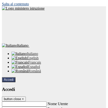
Salta al contenuto
Italiano
Italiano
English
Français
Español
Română
Accedi
Accedi
button close
×
Nome Utente