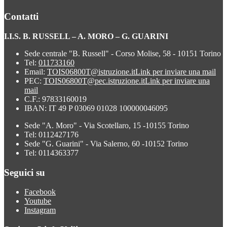
Contatti
I.I.S. B. RUSSELL – A. MORO – G. GUARINI
Sede centrale "B. Russell" - Corso Molise, 58 - 10151 Torino
Tel:
011733160
Email:
TOIS06800T@istruzione.it
Link per inviare una mail
PEC:
TOIS06800T@pec.istruzione.it
Link per inviare una
mail
C.F.: 97833160019
IBAN: IT 49 P 03069 01028 100000046095
Sede "A. Moro" - Via Scotellaro, 15 -10155 Torino
Tel: 0112427176
Sede "G. Guarini" - Via Salerno, 60 -10152 Torino
Tel: 0114363377
Seguici su
Facebook
Youtube
Instagram