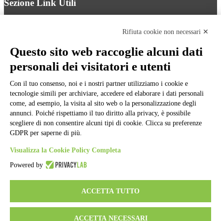
Sezione Link Utili
Cookie policy
Note legali
Rifiuta cookie non necessari ✕
Informativa Privacy
Ufficio Relazioni con il Pubblico
Questo sito web raccoglie alcuni dati
Dichiarazione di accessibilità
personali dei visitatori e utenti
Obiettivi di accessibilità
Whistleblowing
Gestione consensi cookie
Con il tuo consenso, noi e i nostri partner utilizziamo i cookie e
Amministrazione trasparente
tecnologie simili per archiviare, accedere ed elaborare i dati personali
come, ad esempio, la visita al sito web o la personalizzazione degli
Pagina visualizzata
1630
volte
annunci. Poiché rispettiamo il tuo diritto alla privacy, è possibile
scegliere di non consentire alcuni tipi di cookie. Clicca su preferenze
Sezione Copyright
GDPR per saperne di più.
Visualizza la Cookie Policy Completa
Copyright 2026 | Engineered and powered by Gruppo Spaggiari
Powered by
Parma S.p.A. | Divisione Publishing & New Social Media
Disclaimer trattamento dati personali
ACCETTA TUTTO
ACCETTA NECESSARI