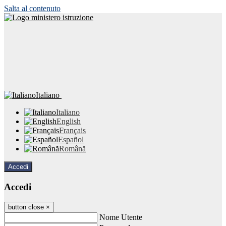
Salta al contenuto
Italiano
Italiano
English
Français
Español
Română
Accedi
Accedi
button close
×
Nome Utente