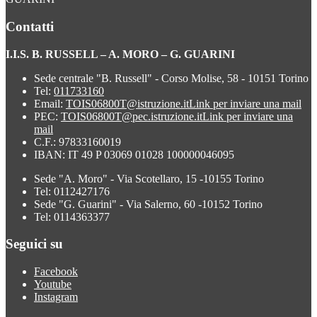
Contatti
I.I.S. B. RUSSELL – A. MORO – G. GUARINI
Sede centrale "B. Russell" - Corso Molise, 58 - 10151 Torino
Tel:
011733160
Email:
TOIS06800T@istruzione.it
Link per inviare una mail
PEC:
TOIS06800T@pec.istruzione.it
Link per inviare una
mail
C.F.: 97833160019
IBAN: IT 49 P 03069 01028 100000046095
Sede "A. Moro" - Via Scotellaro, 15 -10155 Torino
Tel: 0112427176
Sede "G. Guarini" - Via Salerno, 60 -10152 Torino
Tel: 0114363377
Seguici su
Facebook
Youtube
Instagram