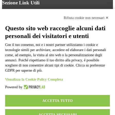
Sezione Link Utili
Cookie policy
Note legali
Rifiuta cookie non necessari ✕
Informativa Privacy
Ufficio Relazioni con il Pubblico
Questo sito web raccoglie alcuni dati
Dichiarazione di accessibilità
personali dei visitatori e utenti
Obiettivi di accessibilità
Whistleblowing
Gestione consensi cookie
Con il tuo consenso, noi e i nostri partner utilizziamo i cookie e
Amministrazione trasparente
tecnologie simili per archiviare, accedere ed elaborare i dati personali
come, ad esempio, la visita al sito web o la personalizzazione degli
Pagina visualizzata
415
volte
annunci. Poiché rispettiamo il tuo diritto alla privacy, è possibile
scegliere di non consentire alcuni tipi di cookie. Clicca su preferenze
Sezione Copyright
GDPR per saperne di più.
Visualizza la Cookie Policy Completa
Copyright 2026 | Engineered and powered by Gruppo Spaggiari
Parma S.p.A. | Divisione Publishing & New Social Media
Powered by
Disclaimer trattamento dati personali
ACCETTA TUTTO
ACCETTA NECESSARI