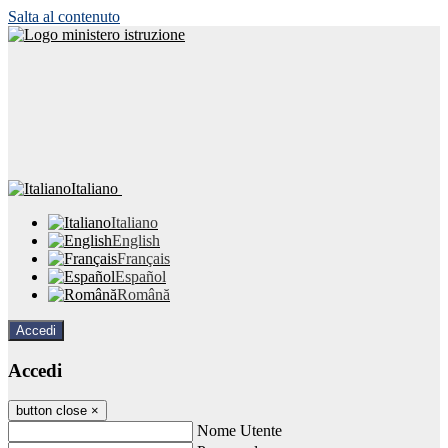
Salta al contenuto
Italiano
Italiano
English
Français
Español
Română
Accedi
Accedi
button close
×
Nome Utente