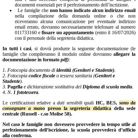
documenti essenziali per il perfezionamento dell’iscrizione.
Le famiglie che
non hanno indicato alcun indirizzo email
nella compilazione della domanda online o che non
riceveranno alcuna comunicazione per eventuale indirizzo
email errato, dovranno necessariamente telefonare al numero
011733160 e
fissare un appuntamento
(entro il 16/07/2026)
con il personale della segreteria didattica.
In tutti i casi
, si dovrà produrre la seguente documentazione (le
famiglie che compileranno il modulo online dovranno
allegare la
documentazione in formato
pdf)
:
1. Fotocopia documento di
identità (Genitori e Studente)
.
2. Fotocopia
codice fiscale
o tessera sanitaria (
Genitori e
Studente
).
3.
Pagella
e
dichiarazione sostitutiva del
Diploma di scuola media
.
4. N.
1
fototessera
.
Le certificazioni relative a
dati sensibili
quali
HC, BES,
sono
da
consegnare a mano
presso la segreteria didattica
della sede
centrale (Russell - c.so Molise 58).
Nel caso le famiglie non dovessero provvedere in tempo utile al
perfezionamento dell’iscrizione, la scuola provvederà d’ufficio
alla conferma.