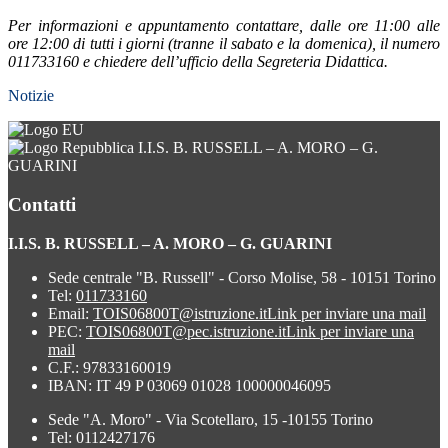
Per informazioni e appuntamento contattare, dalle ore 11:00 alle
ore 12:00 di tutti i giorni (tranne il sabato e la domenica), il numero
011733160 e chiedere dell’ufficio della Segreteria Didattica.
Notizie
I.I.S. B. RUSSELL – A. MORO – G.
GUARINI
Contatti
I.I.S. B. RUSSELL – A. MORO – G. GUARINI
Sede centrale "B. Russell" - Corso Molise, 58 - 10151 Torino
Tel:
011733160
Email:
TOIS06800T@istruzione.it
Link per inviare una mail
PEC:
TOIS06800T@pec.istruzione.it
Link per inviare una
mail
C.F.: 97833160019
IBAN: IT 49 P 03069 01028 100000046095
Sede "A. Moro" - Via Scotellaro, 15 -10155 Torino
Tel: 0112427176