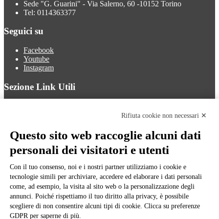
Sede "G. Guarini" - Via Salerno, 60 -10152 Torino
Tel: 0114363377
Seguici su
Facebook
Youtube
Instagram
Sezione Link Utili
Cookie policy
Note legali
Rifiuta cookie non necessari ✕
Informativa Privacy
Ufficio Relazioni con il Pubblico
Questo sito web raccoglie alcuni dati
Dichiarazione di accessibilità
personali dei visitatori e utenti
Obiettivi di accessibilità
Whistleblowing
Gestione consensi cookie
Con il tuo consenso, noi e i nostri partner utilizziamo i cookie e
Amministrazione trasparente
tecnologie simili per archiviare, accedere ed elaborare i dati personali
come, ad esempio, la visita al sito web o la personalizzazione degli
Pagina visualizzata
751
volte
annunci. Poiché rispettiamo il tuo diritto alla privacy, è possibile
scegliere di non consentire alcuni tipi di cookie. Clicca su preferenze
Sezione Copyright
GDPR per saperne di più.