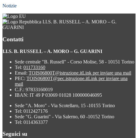
Notizie
I.I.S. B. RUSSELL – A. MORO – G.
GUARINI
Contatti
I.I.S. B. RUSSELL – A. MORO – G. GUARINI
Sede centrale "B. Russell" - Corso Molise, 58 - 10151 Torino
Tel:
011733160
Email:
TOIS06800T@istruzione.it
Link per inviare una mail
PEC:
TOIS06800T@pec.istruzione.it
Link per inviare una
mail
C.F.: 97833160019
IBAN: IT 49 P 03069 01028 100000046095
Sede "A. Moro" - Via Scotellaro, 15 -10155 Torino
Tel: 0112427176
Sede "G. Guarini" - Via Salerno, 60 -10152 Torino
Tel: 0114363377
Seguici su