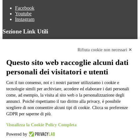
Facebook
Youtube
Instagram
Sezione Link Utili
Cookie policy
Note legali
Rifiuta cookie non necessari ✕
Informativa Privacy
Ufficio Relazioni con il Pubblico
Questo sito web raccoglie alcuni dati
Dichiarazione di accessibilità
personali dei visitatori e utenti
Obiettivi di accessibilità
Whistleblowing
Gestione consensi cookie
Con il tuo consenso, noi e i nostri partner utilizziamo i cookie e
Amministrazione trasparente
tecnologie simili per archiviare, accedere ed elaborare i dati personali
come, ad esempio, la visita al sito web o la personalizzazione degli
Pagina visualizzata
1264
volte
annunci. Poiché rispettiamo il tuo diritto alla privacy, è possibile
scegliere di non consentire alcuni tipi di cookie. Clicca su preferenze
Sezione Copyright
GDPR per saperne di più.
Visualizza la Cookie Policy Completa
Copyright 2026 | Engineered and powered by Gruppo Spaggiari
Parma S.p.A. | Divisione Publishing & New Social Media
Powered by