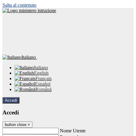
Salta al contenuto
Italiano
Italiano
English
Français
Español
Română
Accedi
Accedi
button close
×
Nome Utente