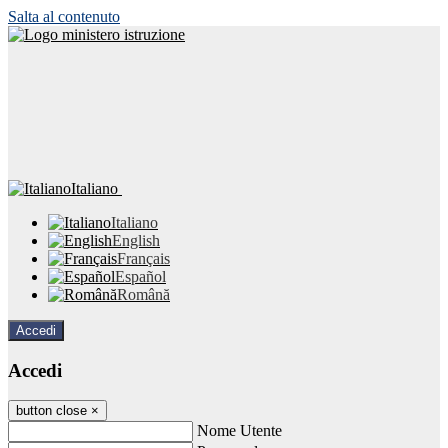
Salta al contenuto
Italiano
Italiano
English
Français
Español
Română
Accedi
Accedi
button close
×
Nome Utente