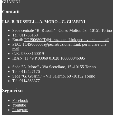
GUARINI
Contatti
I.I.S. B. RUSSELL – A. MORO – G. GUARINI
Sede centrale "B. Russell" - Corso Molise, 58 - 10151 Torino
Tel:
011733160
Email:
TOIS06800T@istruzione.it
Link per inviare una mail
PEC:
TOIS06800T@pec.istruzione.it
Link per inviare una
mail
C.F.: 97833160019
IBAN: IT 49 P 03069 01028 100000046095
Sede "A. Moro" - Via Scotellaro, 15 -10155 Torino
Tel: 0112427176
Sede "G. Guarini" - Via Salerno, 60 -10152 Torino
Tel: 0114363377
Seguici su
Facebook
Youtube
Instagram