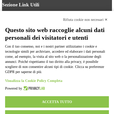
Sezione Link Utili
Cookie policy
Note legali
Rifiuta cookie non necessari ✕
Informativa Privacy
Ufficio Relazioni con il Pubblico
Questo sito web raccoglie alcuni dati
Dichiarazione di accessibilità
personali dei visitatori e utenti
Obiettivi di accessibilità
Whistleblowing
Gestione consensi cookie
Con il tuo consenso, noi e i nostri partner utilizziamo i cookie e
Amministrazione trasparente
tecnologie simili per archiviare, accedere ed elaborare i dati personali
come, ad esempio, la visita al sito web o la personalizzazione degli
Pagina visualizzata
2037
volte
annunci. Poiché rispettiamo il tuo diritto alla privacy, è possibile
scegliere di non consentire alcuni tipi di cookie. Clicca su preferenze
Sezione Copyright
GDPR per saperne di più.
Visualizza la Cookie Policy Completa
Copyright 2026 | Engineered and powered by Gruppo Spaggiari
Parma S.p.A. | Divisione Publishing & New Social Media
Powered by
Disclaimer trattamento dati personali
ACCETTA TUTTO