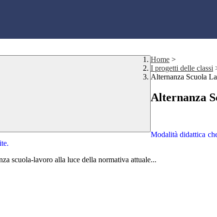
Home
>
I progetti delle classi
Alternanza Scuola L
Alternanza S
Modalità didattica che
ite.
za scuola-lavoro alla luce della normativa attuale...