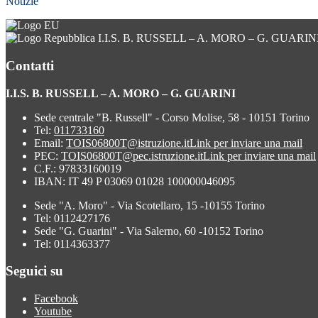
Notizie
I.I.S. B. RUSSELL – A. MORO – G. GUARIN
Contatti
I.I.S. B. RUSSELL – A. MORO – G. GUARINI
Sede centrale "B. Russell" - Corso Molise, 58 - 10151 Torino
Tel:
011733160
Email:
TOIS06800T@istruzione.it
Link per inviare una mail
PEC:
TOIS06800T@pec.istruzione.it
Link per inviare una mail
C.F.: 97833160019
IBAN: IT 49 P 03069 01028 100000046095
Sede "A. Moro" - Via Scotellaro, 15 -10155 Torino
Tel: 0112427176
Sede "G. Guarini" - Via Salerno, 60 -10152 Torino
Tel: 0114363377
Seguici su
Facebook
Youtube