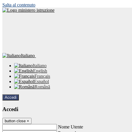
Salta al contenuto
Italiano
Italiano
English
Français
Español
Română
Accedi
Accedi
button close
×
Nome Utente