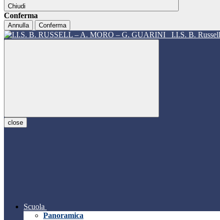
Chiudi
Conferma
Annulla
Conferma
I.I.S. B. Russe
close
Scuola
Panoramica