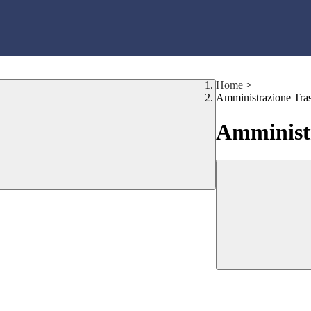
Home
>
Amministrazione Tra
Amministr