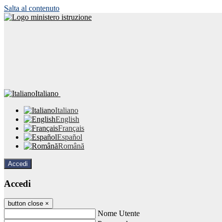
Salta al contenuto
Italiano
Italiano
English
Français
Español
Română
Accedi
Accedi
button close
×
Nome Utente