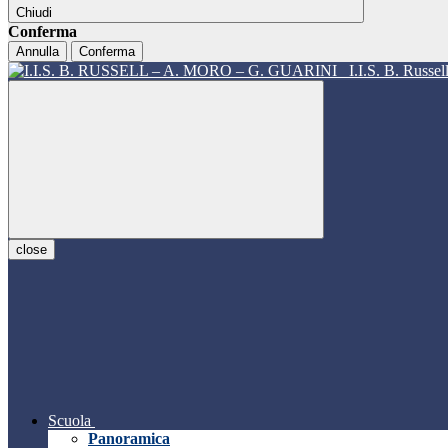
Chiudi
Conferma
Annulla
Conferma
I.I.S. B. Russe
close
Scuola
Panoramica