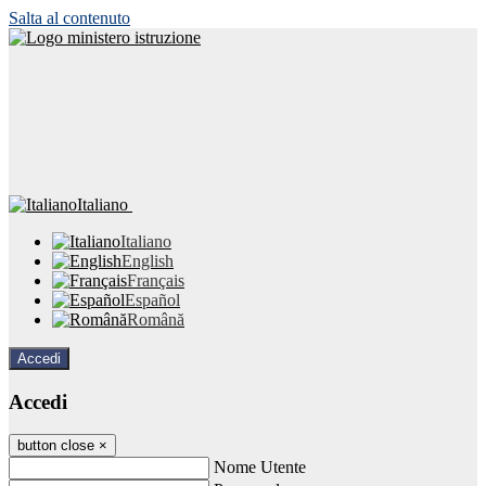
Salta al contenuto
Italiano
Italiano
English
Français
Español
Română
Accedi
Accedi
button close
×
Nome Utente