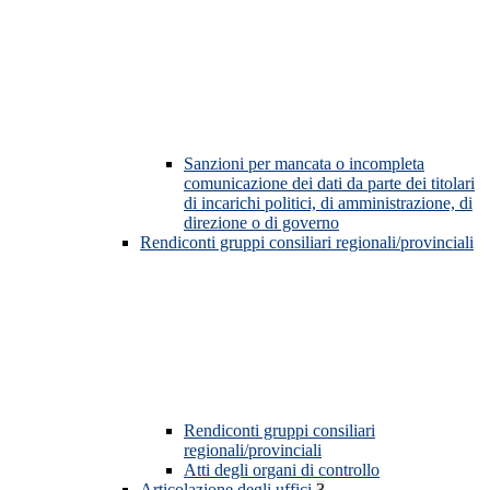
Sanzioni per mancata o incompleta
comunicazione dei dati da parte dei titolari
di incarichi politici, di amministrazione, di
direzione o di governo
Rendiconti gruppi consiliari regionali/provinciali
Rendiconti gruppi consiliari
regionali/provinciali
Atti degli organi di controllo
Articolazione degli uffici
3