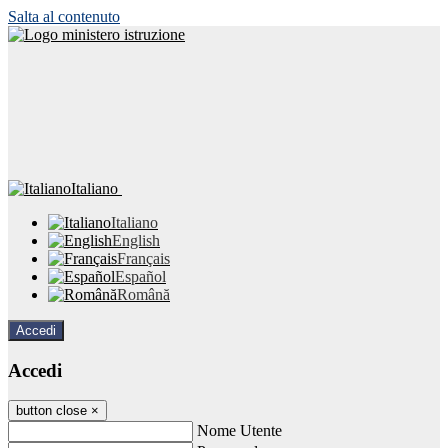
Salta al contenuto
Italiano
Italiano
English
Français
Español
Română
Accedi
Accedi
button close
×
Nome Utente