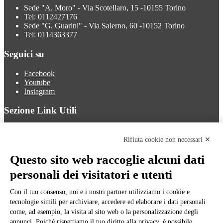
Sede "A. Moro" - Via Scotellaro, 15 -10155 Torino
Tel: 0112427176
Sede "G. Guarini" - Via Salerno, 60 -10152 Torino
Tel: 0114363377
Seguici su
Facebook
Youtube
Instagram
Sezione Link Utili
Cookie policy
Note legali
Rifiuta cookie non necessari ✕
Informativa Privacy
Ufficio Relazioni con il Pubblico
Questo sito web raccoglie alcuni dati
Dichiarazione di accessibilità
personali dei visitatori e utenti
Obiettivi di accessibilità
Whistleblowing
Gestione consensi cookie
Con il tuo consenso, noi e i nostri partner utilizziamo i cookie e
Amministrazione trasparente
tecnologie simili per archiviare, accedere ed elaborare i dati personali
come, ad esempio, la visita al sito web o la personalizzazione degli
Pagina visualizzata
1477
volte
annunci. Poiché rispettiamo il tuo diritto alla privacy, è possibile