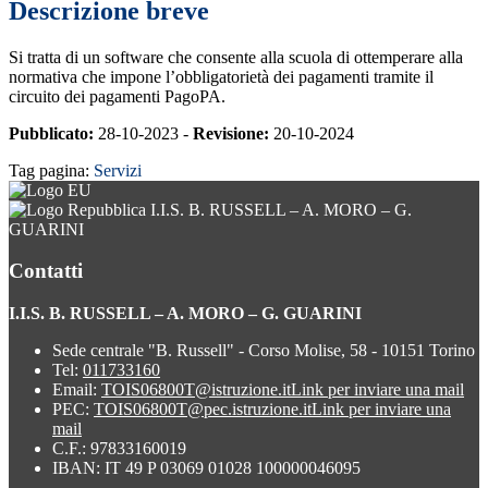
Descrizione breve
Si tratta di un software che consente alla scuola di ottemperare alla
normativa che impone l’obbligatorietà dei pagamenti tramite il
circuito dei pagamenti PagoPA.
Pubblicato:
28-10-2023 -
Revisione:
20-10-2024
Tag pagina:
Servizi
I.I.S. B. RUSSELL – A. MORO – G.
GUARINI
Contatti
I.I.S. B. RUSSELL – A. MORO – G. GUARINI
Sede centrale "B. Russell" - Corso Molise, 58 - 10151 Torino
Tel:
011733160
Email:
TOIS06800T@istruzione.it
Link per inviare una mail
PEC:
TOIS06800T@pec.istruzione.it
Link per inviare una
mail
C.F.: 97833160019
IBAN: IT 49 P 03069 01028 100000046095