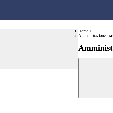
Home
>
Amministrazione Tra
Amministr