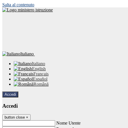
Salta al contenuto
Italiano
Italiano
English
Français
Español
Română
Accedi
Accedi
button close
×
Nome Utente