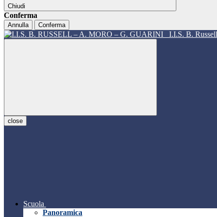
Chiudi
Conferma
Annulla
Conferma
I.I.S. B. Russe
close
Scuola
Panoramica