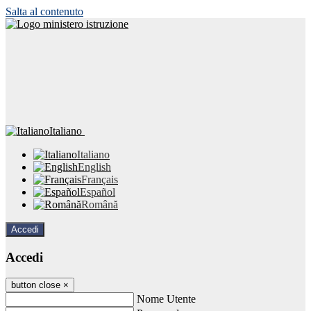
Salta al contenuto
Italiano
Italiano
English
Français
Español
Română
Accedi
Accedi
button close
×
Nome Utente