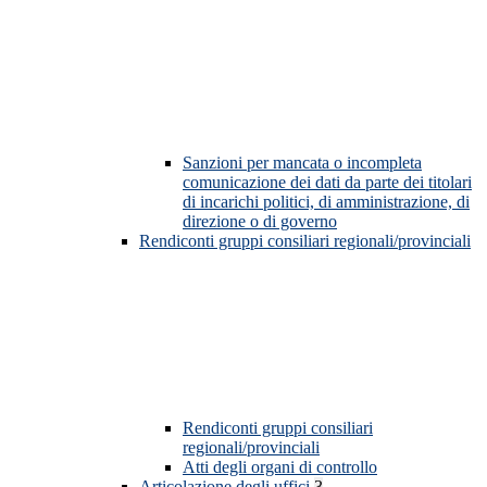
Sanzioni per mancata o incompleta
comunicazione dei dati da parte dei titolari
di incarichi politici, di amministrazione, di
direzione o di governo
Rendiconti gruppi consiliari regionali/provinciali
Rendiconti gruppi consiliari
regionali/provinciali
Atti degli organi di controllo
Articolazione degli uffici
3