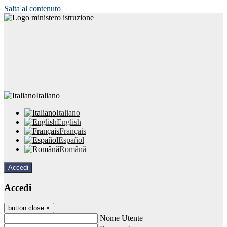
Salta al contenuto
Italiano
Italiano
English
Français
Español
Română
Accedi
Accedi
button close
×
Nome Utente