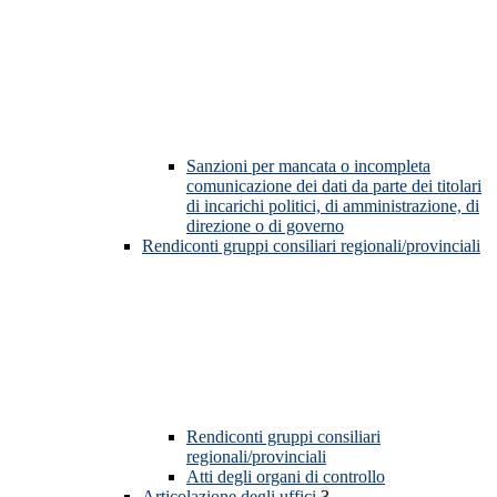
Sanzioni per mancata o incompleta
comunicazione dei dati da parte dei titolari
di incarichi politici, di amministrazione, di
direzione o di governo
Rendiconti gruppi consiliari regionali/provinciali
Rendiconti gruppi consiliari
regionali/provinciali
Atti degli organi di controllo
Articolazione degli uffici
3