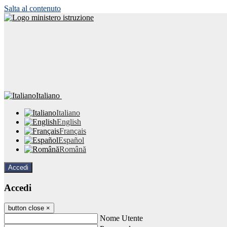
Salta al contenuto
Italiano
Italiano
English
Français
Español
Română
Accedi
Accedi
button close
×
Nome Utente