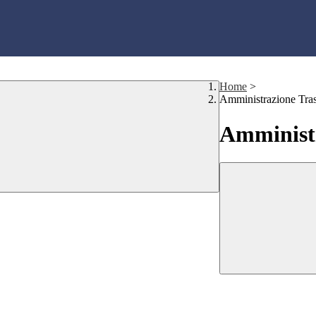
Home
>
Amministrazione Tra
Amministr