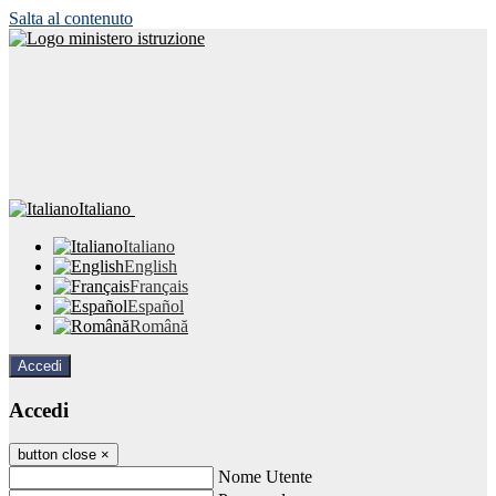
Salta al contenuto
Italiano
Italiano
English
Français
Español
Română
Accedi
Accedi
button close
×
Nome Utente