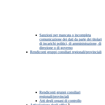
Sanzioni per mancata o incompleta
comunicazione dei dati da parte dei titolari
di incarichi politici, di amministrazione, di
direzione o di governo
Rendiconti gruppi consiliari regionali/provinciali
Rendiconti gruppi consiliari
regionali/provinciali
Atti degli organi di controllo
Articolazione degli uffici
3