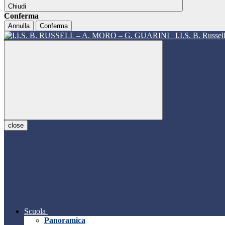
Chiudi
Conferma
Annulla
Conferma
I.I.S. B. Russe
close
Scuola
Panoramica