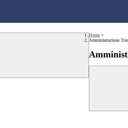
Home
>
Amministrazione Tra
Amministr