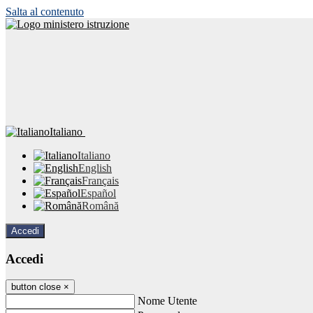
Salta al contenuto
Italiano
Italiano
English
Français
Español
Română
Accedi
Accedi
button close
×
Nome Utente