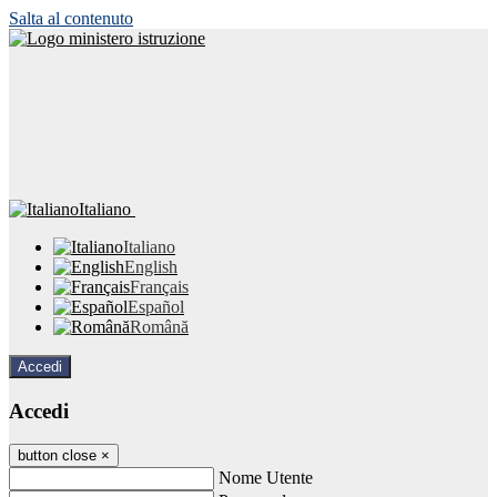
Salta al contenuto
Italiano
Italiano
English
Français
Español
Română
Accedi
Accedi
button close
×
Nome Utente