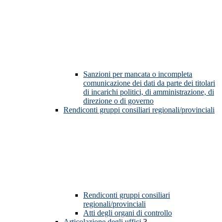
Sanzioni per mancata o incompleta
comunicazione dei dati da parte dei titolari
di incarichi politici, di amministrazione, di
direzione o di governo
Rendiconti gruppi consiliari regionali/provinciali
Rendiconti gruppi consiliari
regionali/provinciali
Atti degli organi di controllo
Articolazione degli uffici
3