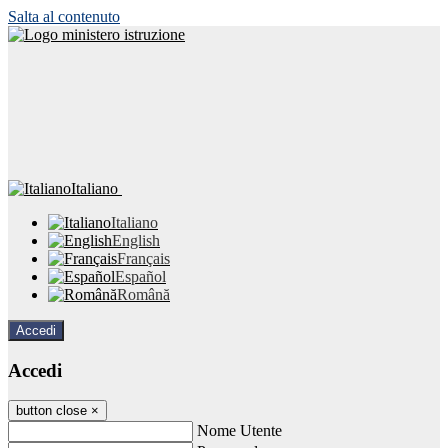
Salta al contenuto
Italiano
Italiano
English
Français
Español
Română
Accedi
Accedi
button close
×
Nome Utente