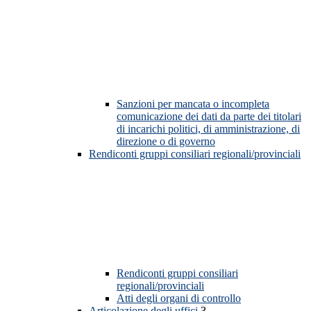
Sanzioni per mancata o incompleta
comunicazione dei dati da parte dei titolari
di incarichi politici, di amministrazione, di
direzione o di governo
Rendiconti gruppi consiliari regionali/provinciali
Rendiconti gruppi consiliari
regionali/provinciali
Atti degli organi di controllo
Articolazione degli uffici
3