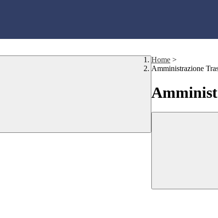
Home
>
Amministrazione Tra
Amministr