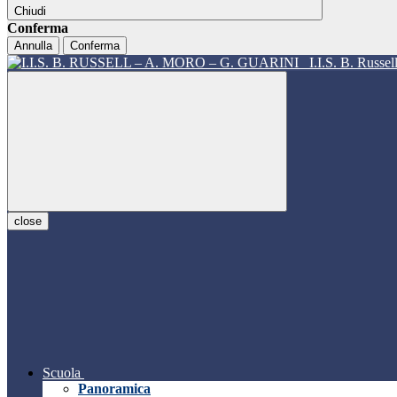
Chiudi
Conferma
Annulla
Conferma
I.I.S. B. Russe
close
Scuola
Panoramica