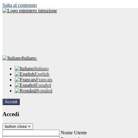
Salta al contenuto
Italiano
Italiano
English
Français
Español
Română
Accedi
Accedi
button close
×
Nome Utente