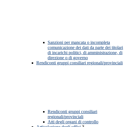
Sanzioni per mancata o incompleta
comunicazione dei dati da parte dei titolari
di incarichi politici, di amministrazione, di
direzione o di governo
Rendiconti gruppi consiliari regionali/provinciali
Rendiconti gruppi consiliari
regionali/provinciali
Atti degli organi di controllo
Articolazione degli uffici
3