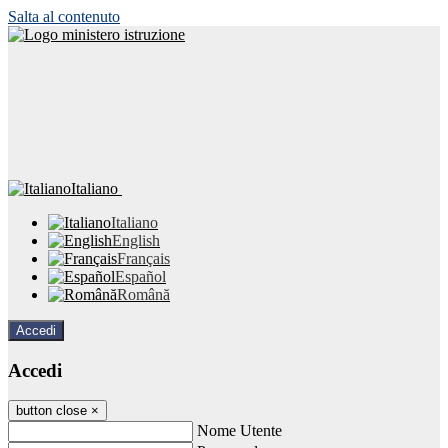
Salta al contenuto
Italiano
Italiano
English
Français
Español
Română
Accedi
Accedi
button close
×
Nome Utente