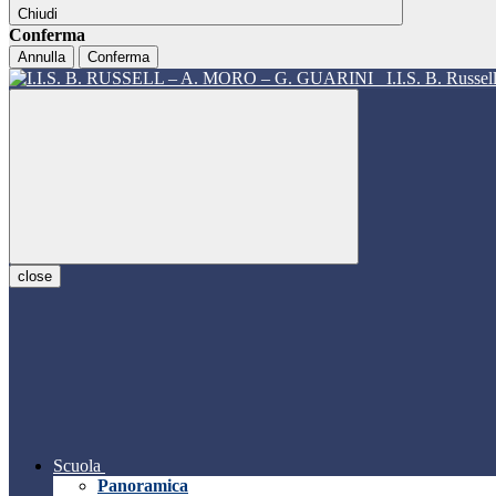
Chiudi
Conferma
Annulla
Conferma
I.I.S. B. Russe
close
Scuola
Panoramica