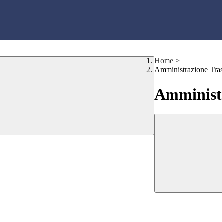
Home
>
Amministrazione Tra
Amministr