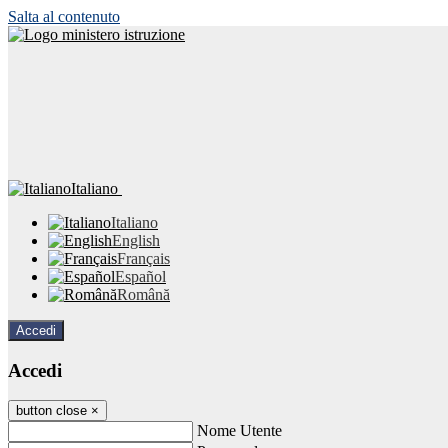
Salta al contenuto
Italiano
Italiano
English
Français
Español
Română
Accedi
Accedi
button close
×
Nome Utente