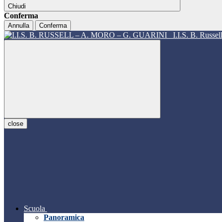
Chiudi
Conferma
Annulla
Conferma
I.I.S. B. Russe
close
Scuola
Panoramica