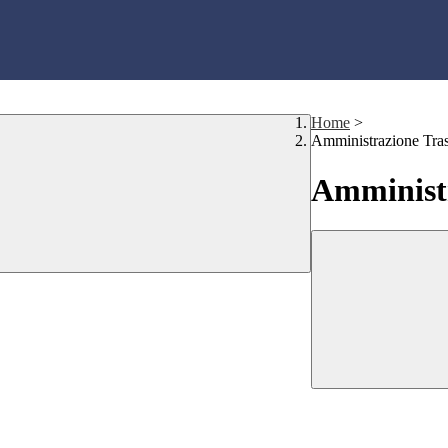
Home
>
Amministrazione Tra
Amministr