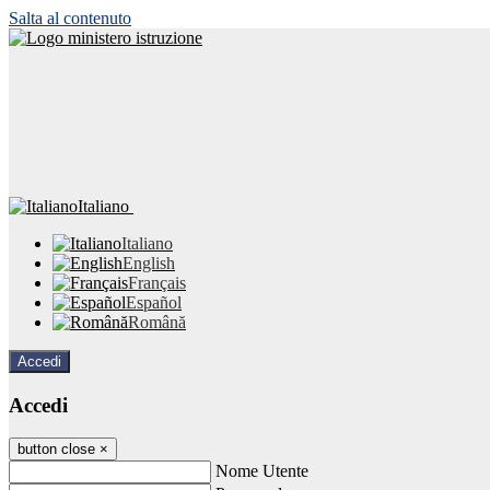
Salta al contenuto
Italiano
Italiano
English
Français
Español
Română
Accedi
Accedi
button close
×
Nome Utente