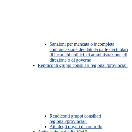
Sanzioni per mancata o incompleta
comunicazione dei dati da parte dei titolari
di incarichi politici, di amministrazione, di
direzione o di governo
Rendiconti gruppi consiliari regionali/provinciali
Rendiconti gruppi consiliari
regionali/provinciali
Atti degli organi di controllo
Articolazione degli uffici
3