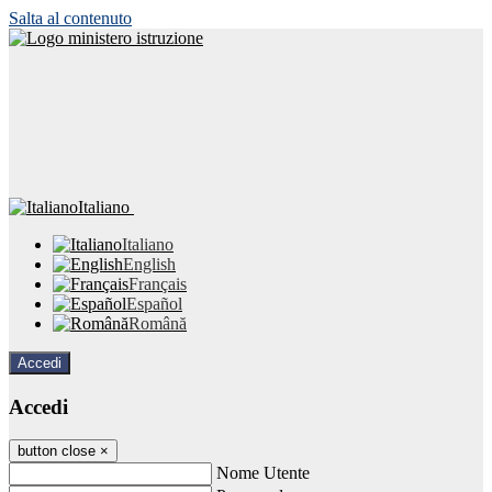
Salta al contenuto
Italiano
Italiano
English
Français
Español
Română
Accedi
Accedi
button close
×
Nome Utente