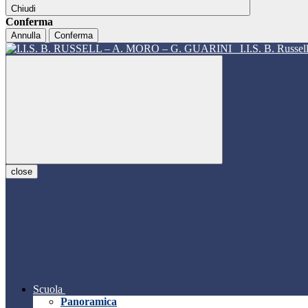
Chiudi
Conferma
Annulla
Conferma
I.I.S. B. Russe
close
Scuola
Panoramica