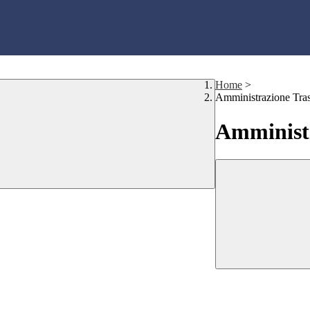
Home
>
Amministrazione Tra
Amministr