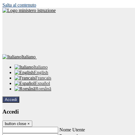
Salta al contenuto
Italiano
Italiano
English
Français
Español
Română
Accedi
Accedi
button close
×
Nome Utente