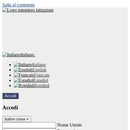
Salta al contenuto
Italiano
Italiano
English
Français
Español
Română
Accedi
Accedi
button close
×
Nome Utente