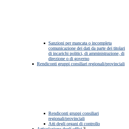
Sanzioni per mancata o incompleta
comunicazione dei dati da parte dei titolari
di incarichi politici, di amministrazione, di
direzione o di governo
Rendiconti gruppi consiliari regionali/provinciali
Rendiconti gruppi consiliari
regionali/provinciali
Atti degli organi di controllo
Articolazione degli uffici
3