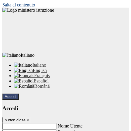
Salta al contenuto
Italiano
Italiano
English
Français
Español
Română
Accedi
Accedi
button close
×
Nome Utente