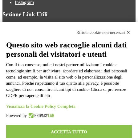
Instagram
Sezione Link Utili
Cookie policy
Note legali
Rifiuta cookie non necessari ✕
Informativa Privacy
Ufficio Relazioni con il Pubblico
Questo sito web raccoglie alcuni dati
Dichiarazione di accessibilità
personali dei visitatori e utenti
Obiettivi di accessibilità
Whistleblowing
Gestione consensi cookie
Con il tuo consenso, noi e i nostri partner utilizziamo i cookie e
Amministrazione trasparente
tecnologie simili per archiviare, accedere ed elaborare i dati personali
come, ad esempio, la visita al sito web o la personalizzazione degli
Pagina visualizzata
8787
volte
annunci. Poiché rispettiamo il tuo diritto alla privacy, è possibile
scegliere di non consentire alcuni tipi di cookie. Clicca su preferenze
Sezione Copyright
GDPR per saperne di più.
Visualizza la Cookie Policy Completa
Copyright 2026 | Engineered and powered by Gruppo Spaggiari
Parma S.p.A. | Divisione Publishing & New Social Media
Powered by
Disclaimer trattamento dati personali
ACCETTA TUTTO