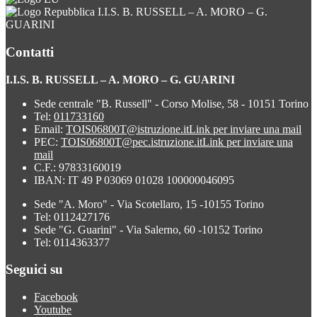
I.I.S. B. RUSSELL – A. MORO – G.
GUARINI
Contatti
I.I.S. B. RUSSELL – A. MORO – G. GUARINI
Sede centrale "B. Russell" - Corso Molise, 58 - 10151 Torino
Tel:
011733160
Email:
TOIS06800T@istruzione.it
Link per inviare una mail
PEC:
TOIS06800T@pec.istruzione.it
Link per inviare una
mail
C.F.: 97833160019
IBAN: IT 49 P 03069 01028 100000046095
Sede "A. Moro" - Via Scotellaro, 15 -10155 Torino
Tel: 0112427176
Sede "G. Guarini" - Via Salerno, 60 -10152 Torino
Tel: 0114363377
Seguici su
Facebook
Youtube