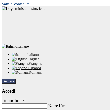
Salta al contenuto
Italiano
Italiano
English
Français
Español
Română
Accedi
Accedi
button close
×
Nome Utente