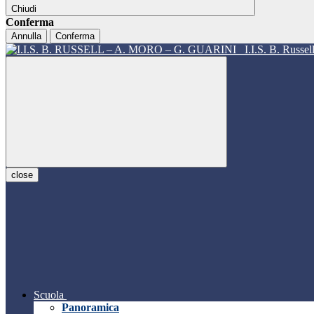
Chiudi
Conferma
Annulla
Conferma
I.I.S. B. Russe
close
Scuola
Panoramica