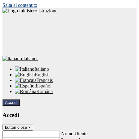
Salta al contenuto
Italiano
Italiano
English
Français
Español
Română
Accedi
Accedi
button close
×
Nome Utente