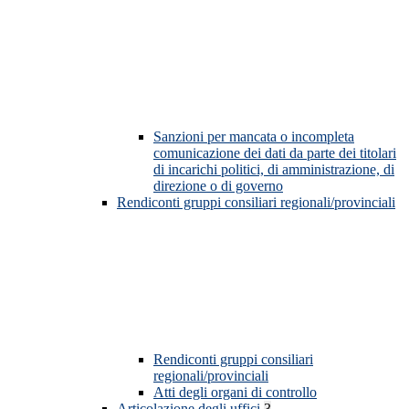
Sanzioni per mancata o incompleta
comunicazione dei dati da parte dei titolari
di incarichi politici, di amministrazione, di
direzione o di governo
Rendiconti gruppi consiliari regionali/provinciali
Rendiconti gruppi consiliari
regionali/provinciali
Atti degli organi di controllo
Articolazione degli uffici
3