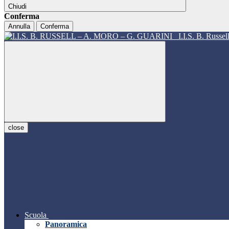
Chiudi
Conferma
Annulla
Conferma
I.I.S. B. Russe
close
Scuola
Panoramica