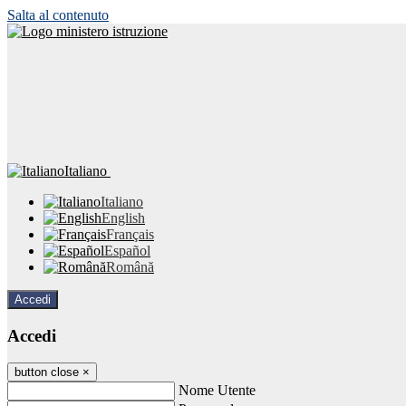
Salta al contenuto
Italiano
Italiano
English
Français
Español
Română
Accedi
Accedi
button close
×
Nome Utente