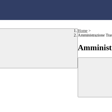
Home
>
Amministrazione Tra
Amministr