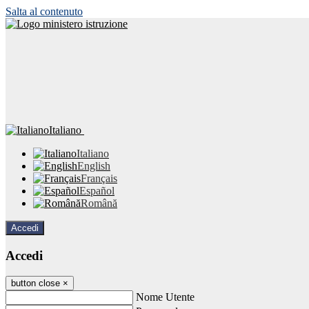
Salta al contenuto
Italiano
Italiano
English
Français
Español
Română
Accedi
Accedi
button close
×
Nome Utente