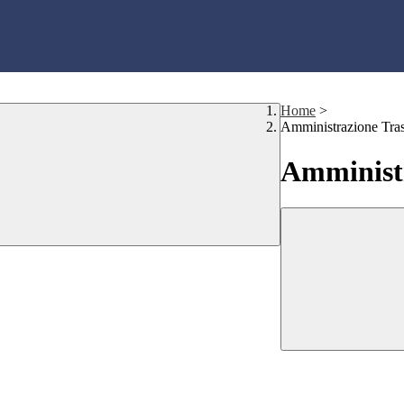
Home
>
Amministrazione Tra
Amministr