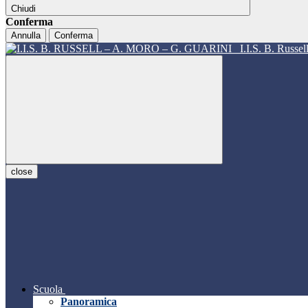
Chiudi
Conferma
Annulla
Conferma
I.I.S. B. Russe
close
Scuola
Panoramica