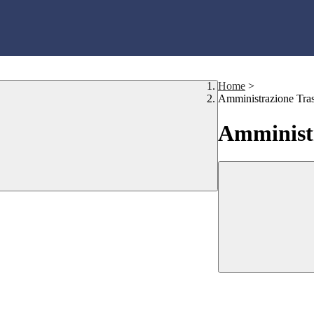
Home
>
Amministrazione Tra
Amministr