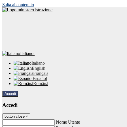
Salta al contenuto
Italiano
Italiano
English
Français
Español
Română
Accedi
Accedi
button close
×
Nome Utente