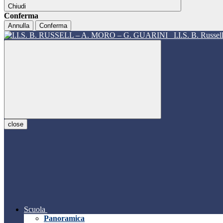
Chiudi
Conferma
Annulla
Conferma
I.I.S. B. Russe
close
Scuola
Panoramica