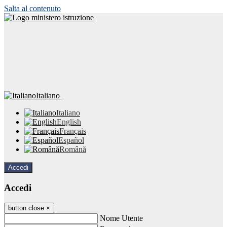
Salta al contenuto
Italiano
Italiano
English
Français
Español
Română
Accedi
Accedi
button close
×
Nome Utente