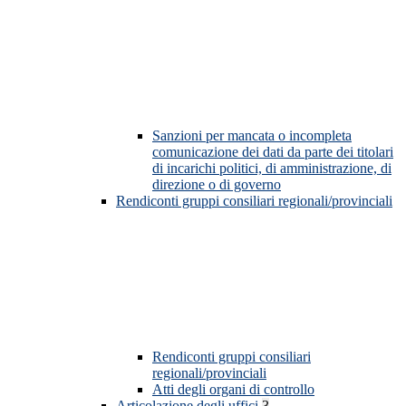
Sanzioni per mancata o incompleta
comunicazione dei dati da parte dei titolari
di incarichi politici, di amministrazione, di
direzione o di governo
Rendiconti gruppi consiliari regionali/provinciali
Rendiconti gruppi consiliari
regionali/provinciali
Atti degli organi di controllo
Articolazione degli uffici
3